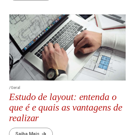
Geral
Estudo de layout: entenda o
que é e quais as vantagens de
realizar
Saiba Mais