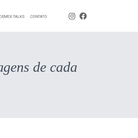
Instagram
Facebook
DEMEX TALKS
CONTATO
da
da
Office
Office
Prime
Prime
agens de cada